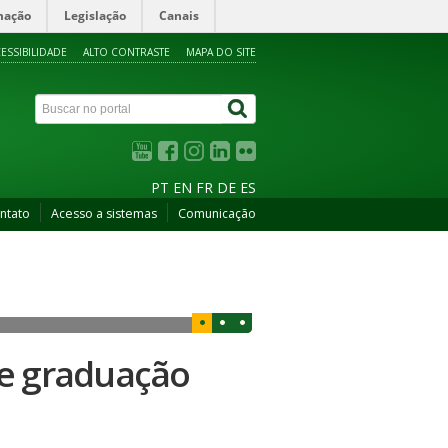
mação
Legislação
Canais
ESSIBILIDADE
ALTO CONTRASTE
MAPA DO SITE
PT
EN
FR
DE
ES
ntato
Acesso a sistemas
Comunicação
de graduação