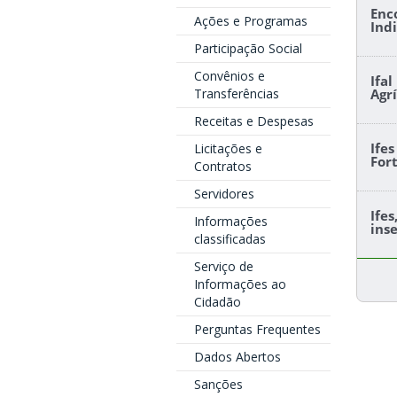
Enc
Ações e Programas
Ind
Participação Social
Convênios e
Ifa
Transferências
Agr
Receitas e Despesas
Ife
Licitações e
For
Contratos
Servidores
Ife
Informações
ins
classificadas
Serviço de
Informações ao
Cidadão
Perguntas Frequentes
Dados Abertos
Sanções