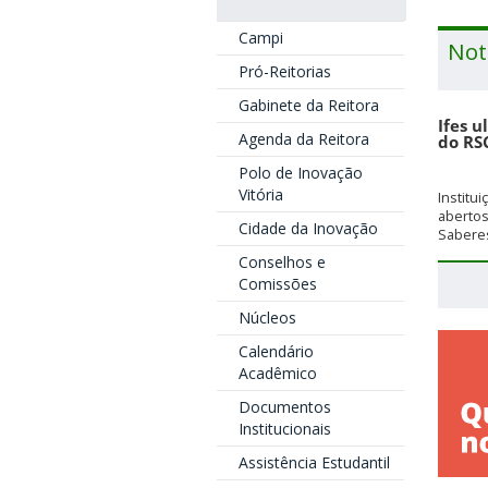
Campi
Not
Pró-Reitorias
Gabinete da Reitora
Ifes u
Agenda da Reitora
do RS
Polo de Inovação
Vitória
Institu
aberto
Cidade da Inovação
Saberes
Conselhos e
Comissões
Núcleos
Calendário
Acadêmico
Documentos
Institucionais
Assistência Estudantil