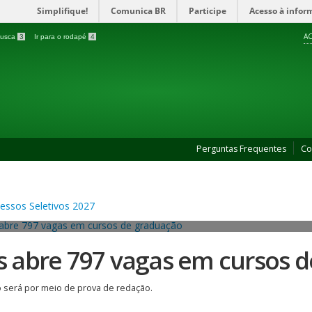
Simplifique!
Comunica BR
Participe
Acesso à infor
AC
 busca
3
Ir para o rodapé
4
Perguntas Frequentes
Co
es abre 797 vagas em cursos 
 será por meio de prova de redação.