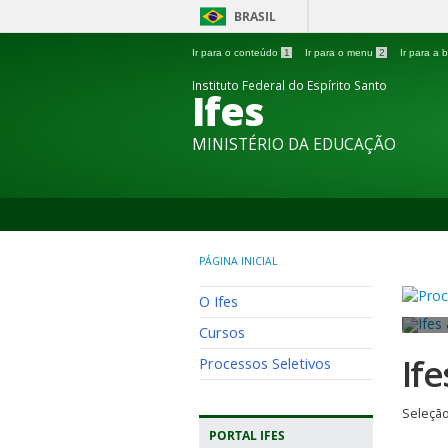
BRASIL
Ir para o conteúdo
1
Ir para o menu
2
Ir para a
Instituto Federal do Espírito Santo
Ifes
MINISTÉRIO DA EDUCAÇÃO
PÁGINA INICIAL
O Ifes
Cursos
If
Processos Seletivos
Seleção
PORTAL IFES