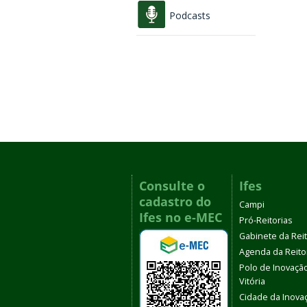
Podcasts
Consulte o
Ifes
cadastro do
Campi
Ifes no e-MEC
Pró-Reitorias
Gabinete da Rei
Agenda da Reito
Polo de Inovaçã
Vitória
Cidade da Inova