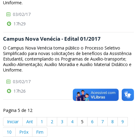
Uniforme.
03/02/17
17h29
Campus Nova Venécia - Edital 01/2017
O Campus Nova Venécia torna público o Processo Seletivo
Simplificado para novas solicitações de benefícios da Assistência
Estudantil, contemplando os Programas de Auxílio-transporte;
Auxílio-Alimentação; Auxílio Moradia e Auxílio Material Didático e
Uniforme.
03/02/17
17h26
Pagina 5 de 12
Iniciar
Ant
1
2
3
4
5
6
7
8
9
10
Próx
Fim