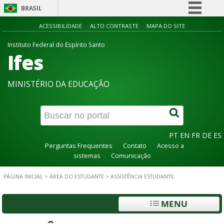
BRASIL
Simplifique!
ACESSIBILIDADE
ALTO CONTRASTE
MAPA DO SITE
Comunica BR
Instituto Federal do Espírito Santo
Ifes
Participe
Acesso à informação
MINISTÉRIO DA EDUCAÇÃO
Legislação
Canais
PT
EN
FR
DE
ES
Perguntas Frequentes
Contato
Acesso a
sistemas
Comunicação
PÁGINA INICIAL
>
ÁREA DO ESTUDANTE
>
ASSISTÊNCIA ESTUDANTIL
MENU