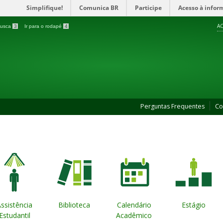
Simplifique!
Comunica BR
Participe
Acesso à infor
AC
 busca
3
Ir para o rodapé
4
Perguntas Frequentes
Co
ssistência
Biblioteca
Calendário
Estágio
Estudantil
Acadêmico