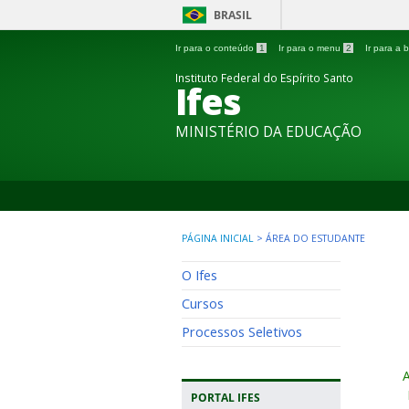
BRASIL
Ir para o conteúdo
1
Ir para o menu
2
Ir para a
Instituto Federal do Espírito Santo
Ifes
MINISTÉRIO DA EDUCAÇÃO
PÁGINA INICIAL
>
ÁREA DO ESTUDANTE
O Ifes
Cursos
Processos Seletivos
A
PORTAL IFES