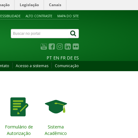
mação
Legislação
Canais
ESSIBILIDADE
ALTO CONTRASTE
MAPA DO SITE
PT
EN
FR
DE
ES
ntato
Acesso a sistemas
Comunicação
Formulário de
Sistema
Autorização
Acadêmico