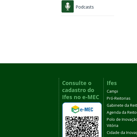
Podcasts
Consulte o
Ifes
cadastro do
Campi
Ifes no e-MEC
Pró-Reitorias
Gabinete da Rei
Agenda da Reito
Polo de Inovaçã
Vitória
Cidade da Inova