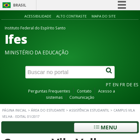
BRASIL
Simplifique!
ACESSIBILIDADE
ALTO CONTRASTE
MAPA DO SITE
Comunica BR
Instituto Federal do Espírito Santo
Ifes
Participe
Acesso à informação
MINISTÉRIO DA EDUCAÇÃO
Legislação
Canais
PT
EN
FR
DE
ES
Perguntas Frequentes
Contato
Acesso a
sistemas
Comunicação
PÁGINA INICIAL
>
ÁREA DO ESTUDANTE
>
ASSISTÊNCIA ESTUDANTIL
>
CAMPUS VILA
VELHA - EDITAL 01/2017
MENU