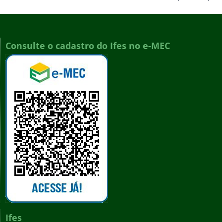
Consulte o cadastro do Ifes no e-MEC
Ifes