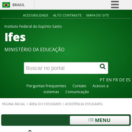
BRASIL
Simplifique!
ACESSIBILIDADE
ALTO CONTRASTE
MAPA DO SITE
Comunica BR
Instituto Federal do Espírito Santo
Ifes
Participe
Acesso à informação
MINISTÉRIO DA EDUCAÇÃO
Legislação
Canais
PT
EN
FR
DE
ES
Perguntas Frequentes
Contato
Acesso a
sistemas
Comunicação
PÁGINA INICIAL
>
ÁREA DO ESTUDANTE
>
ASSISTÊNCIA ESTUDANTIL
MENU