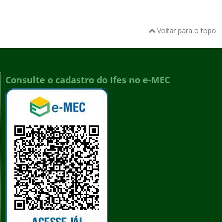
Voltar para o topo
Consulte o cadastro do Ifes no e-MEC