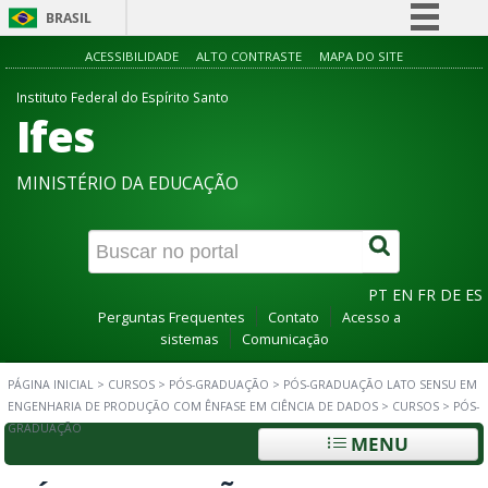
BRASIL
Simplifique!
ACESSIBILIDADE
ALTO CONTRASTE
MAPA DO SITE
Comunica BR
Instituto Federal do Espírito Santo
Ifes
Participe
Acesso à informação
MINISTÉRIO DA EDUCAÇÃO
Legislação
Canais
PT
EN
FR
DE
ES
Perguntas Frequentes
Contato
Acesso a
sistemas
Comunicação
PÁGINA INICIAL
>
CURSOS
>
PÓS-GRADUAÇÃO
>
PÓS-GRADUAÇÃO LATO SENSU EM
ENGENHARIA DE PRODUÇÃO COM ÊNFASE EM CIÊNCIA DE DADOS
>
CURSOS
>
PÓS-
GRADUAÇÃO
MENU