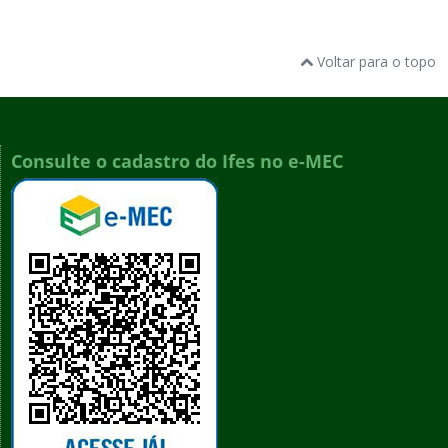
Voltar para o topo
Consulte o cadastro do Ifes no e-MEC