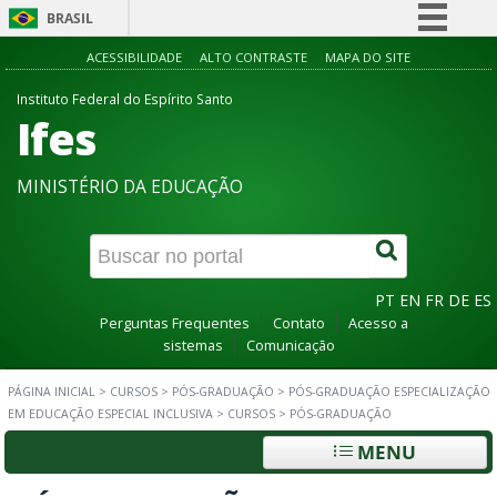
BRASIL
Simplifique!
ACESSIBILIDADE
ALTO CONTRASTE
MAPA DO SITE
Comunica BR
Instituto Federal do Espírito Santo
Ifes
Participe
Acesso à informação
MINISTÉRIO DA EDUCAÇÃO
Legislação
Canais
PT
EN
FR
DE
ES
Perguntas Frequentes
Contato
Acesso a
sistemas
Comunicação
PÁGINA INICIAL
>
CURSOS
>
PÓS-GRADUAÇÃO
>
PÓS-GRADUAÇÃO ESPECIALIZAÇÃO
EM EDUCAÇÃO ESPECIAL INCLUSIVA
>
CURSOS
>
PÓS-GRADUAÇÃO
MENU