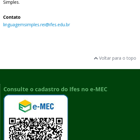
Simples.
Contato
linguagemsimples.rei@ifes.edu.br
Voltar para o topo
Consulte o cadastro do Ifes no e-MEC