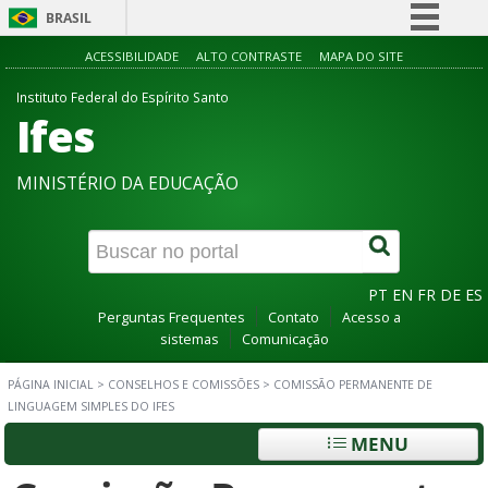
BRASIL
Simplifique!
ACESSIBILIDADE
ALTO CONTRASTE
MAPA DO SITE
Comunica BR
Instituto Federal do Espírito Santo
Ifes
Participe
Acesso à informação
MINISTÉRIO DA EDUCAÇÃO
Legislação
Canais
PT
EN
FR
DE
ES
Perguntas Frequentes
Contato
Acesso a
sistemas
Comunicação
PÁGINA INICIAL
>
CONSELHOS E COMISSÕES
>
COMISSÃO PERMANENTE DE
LINGUAGEM SIMPLES DO IFES
MENU