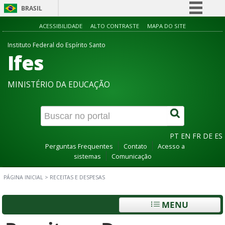
BRASIL
Simplifique!
ACESSIBILIDADE
ALTO CONTRASTE
MAPA DO SITE
Comunica BR
Instituto Federal do Espírito Santo
Ifes
Participe
Acesso à informação
MINISTÉRIO DA EDUCAÇÃO
Legislação
Canais
PT
EN
FR
DE
ES
Perguntas Frequentes
Contato
Acesso a
sistemas
Comunicação
PÁGINA INICIAL
>
RECEITAS E DESPESAS
MENU