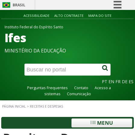
BRASIL
Simplifique!
ACESSIBILIDADE
ALTO CONTRASTE
MAPA DO SITE
Comunica BR
Instituto Federal do Espírito Santo
Ifes
Participe
Acesso à informação
MINISTÉRIO DA EDUCAÇÃO
Legislação
Canais
PT
EN
FR
DE
ES
Perguntas Frequentes
Contato
Acesso a
sistemas
Comunicação
PÁGINA INICIAL
>
RECEITAS E DESPESAS
MENU