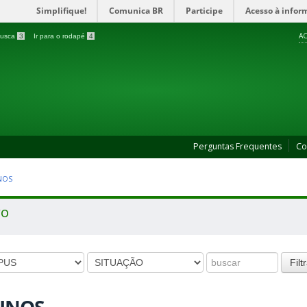
Simplifique!
Comunica BR
Participe
Acesso à infor
AC
 busca
3
Ir para o rodapé
4
Perguntas Frequentes
Co
NOS
ro