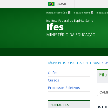
BRASIL
Ir para o conteúdo
1
Ir para o menu
2
Ir para a
Instituto Federal do Espírito Santo
Ifes
MINISTÉRIO DA EDUCAÇÃO
PÁGINA INICIAL
>
PROCESSOS SELETIVOS
>
ALU
O Ifes
Filt
Cursos
Processos Seletivos
PORTAL IFES