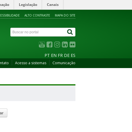
mação
Legislação
Canais
ESSIBILIDADE
ALTO CONTRASTE
MAPA DO SITE
PT
EN
FR
DE
ES
ntato
Acesso a sistemas
Comunicação