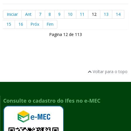
Iniciar
Ant
7
8
9
10
11
12
13
14
15
16
Próx
Fim
Pagina 12 de 113
Voltar para o topo
Consulte o cadastro do Ifes no e-MEC