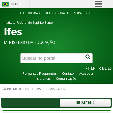
BRASIL
Simplifique!
ACESSIBILIDADE
ALTO CONTRASTE
MAPA DO SITE
Comunica BR
Instituto Federal do Espírito Santo
Ifes
Participe
Acesso à informação
MINISTÉRIO DA EDUCAÇÃO
Legislação
Canais
PT
EN
FR
DE
ES
Perguntas Frequentes
Contato
Acesso a
sistemas
Comunicação
PÁGINA INICIAL
>
PROCESSOS SELETIVOS
>
ALUNOS
MENU