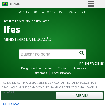
BRASIL
Simplifique!
ACESSIBILIDADE
ALTO CONTRASTE
MAPA DO SITE
Comunica BR
Instituto Federal do Espírito Santo
Ifes
Participe
Acesso à informação
MINISTÉRIO DA EDUCAÇÃO
Legislação
Canais
PT
EN
FR
DE
ES
Perguntas Frequentes
Contato
Acesso a
sistemas
Comunicação
PÁGINA INICIAL
>
PROCESSOS SELETIVOS
>
ALUNOS
>
EDITAL Nº 54/2025 - PÓS-
GRADUAÇÃO APERFEIÇOAMENTO CULTURA MAKER E EDUCAÇÃO 4.0 – CAMPUS
CARIACICA
MENU
ALUNOS