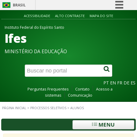
BRASIL
Simplifique!
ACESSIBILIDADE
ALTO CONTRASTE
MAPA DO SITE
Comunica BR
Instituto Federal do Espírito Santo
Ifes
Participe
Acesso à informação
MINISTÉRIO DA EDUCAÇÃO
Legislação
Canais
PT
EN
FR
DE
ES
Perguntas Frequentes
Contato
Acesso a
sistemas
Comunicação
PÁGINA INICIAL
>
PROCESSOS SELETIVOS
>
ALUNOS
MENU