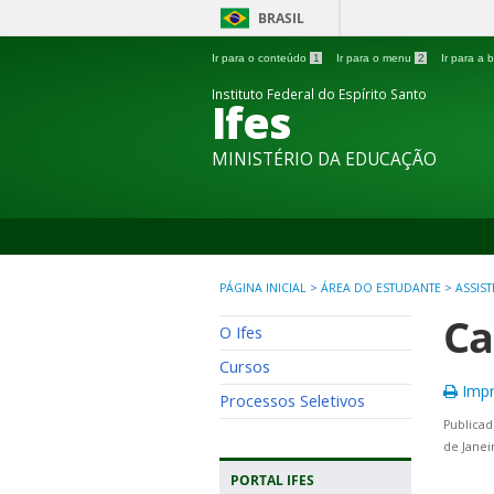
BRASIL
Ir para o conteúdo
1
Ir para o menu
2
Ir para a
Instituto Federal do Espírito Santo
Ifes
MINISTÉRIO DA EDUCAÇÃO
PÁGINA INICIAL
>
ÁREA DO ESTUDANTE
>
ASSIS
Ca
O Ifes
Cursos
Impr
Processos Seletivos
Publicad
de Janei
PORTAL IFES