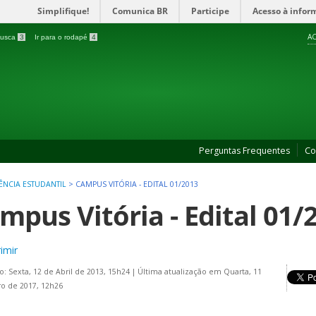
Simplifique!
Comunica BR
Participe
Acesso à infor
AC
 busca
3
Ir para o rodapé
4
Perguntas Frequentes
Co
TÊNCIA ESTUDANTIL
>
CAMPUS VITÓRIA - EDITAL 01/2013
mpus Vitória - Edital 01/
imir
o: Sexta, 12 de Abril de 2013, 15h24
|
Última atualização em Quarta, 11
ro de 2017, 12h26