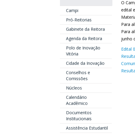
O Camp
edital 
Campi
Materia
Pró-Reitorias
Para a
Gabinete da Reitora
Para a
Agenda da Reitora
junho 
Polo de Inovação
Edital 
Vitória
Result
Cidade da Inovação
Comun
Result
Conselhos e
Comissões
Núcleos
Calendário
Acadêmico
Documentos
Institucionais
Assistência Estudantil