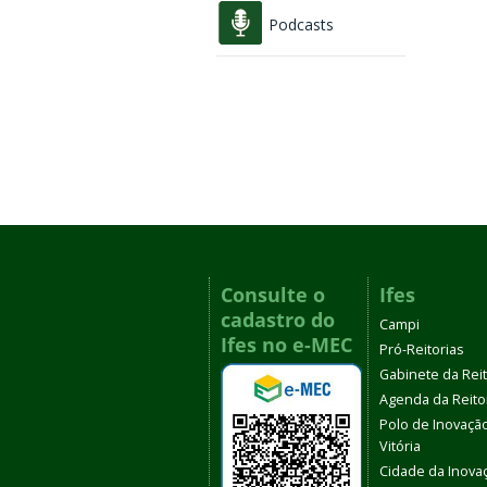
Podcasts
Consulte o
Ifes
cadastro do
Campi
Ifes no e-MEC
Pró-Reitorias
Gabinete da Rei
Agenda da Reito
Polo de Inovaçã
Vitória
Cidade da Inova