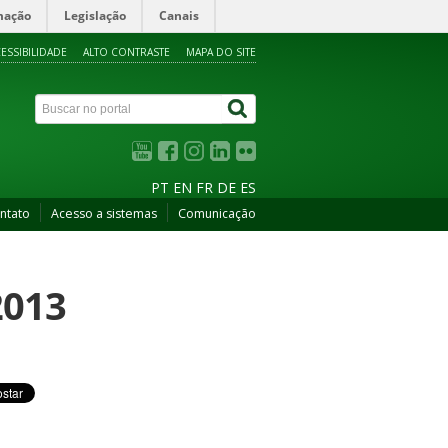
mação
Legislação
Canais
ESSIBILIDADE
ALTO CONTRASTE
MAPA DO SITE
PT
EN
FR
DE
ES
ntato
Acesso a sistemas
Comunicação
2013