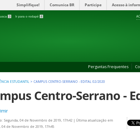
Simplifique!
Comunica BR
Participe
Acesso à infor
AC
 busca
3
Ir para o rodapé
4
Perguntas Frequentes
Co
TÊNCIA ESTUDANTIL
>
CAMPUS CENTRO-SERRANO - EDITAL 02/2020
mpus Centro-Serrano - Ed
imir
o: Segunda, 04 de Novembro de 2019, 17h42
|
Última atualização em
, 04 de Novembro de 2019, 17h45