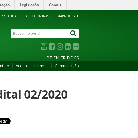
mação
Legislação
Canais
ESSIBILIDADE
ALTO CONTRASTE
MAPA DO SITE
PT
EN
FR
DE
ES
ntato
Acesso a sistemas
Comunicação
ital 02/2020