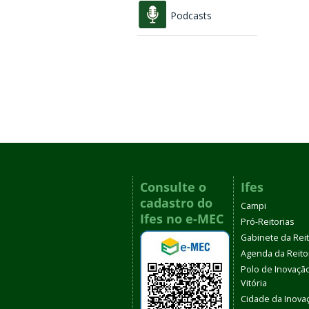
Podcasts
Consulte o
Ifes
cadastro do
Campi
Ifes no e-MEC
Pró-Reitorias
Gabinete da Rei
Agenda da Reito
Polo de Inovaçã
Vitória
Cidade da Inova