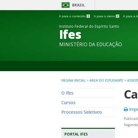
BRASIL
Ir para o conteúdo
1
Ir para o menu
2
Ir para a
Instituto Federal do Espírito Santo
Ifes
MINISTÉRIO DA EDUCAÇÃO
PÁGINA INICIAL
>
ÁREA DO ESTUDANTE
>
ASSIS
Ca
O Ifes
Cursos
Impr
Processos Seletivos
Publicad
Segunda
PORTAL IFES