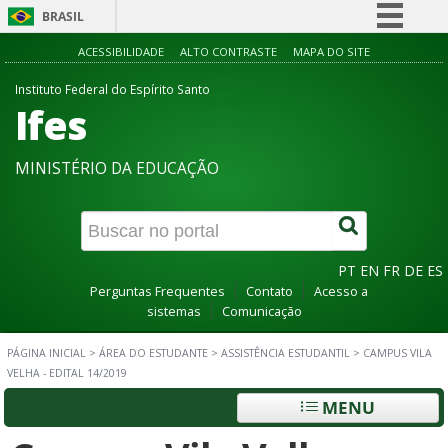
BRASIL
Simplifique!
ACESSIBILIDADE
ALTO CONTRASTE
MAPA DO SITE
Comunica BR
Instituto Federal do Espírito Santo
Ifes
Participe
Acesso à informação
MINISTÉRIO DA EDUCAÇÃO
Legislação
Canais
PT
EN
FR
DE
ES
Perguntas Frequentes
Contato
Acesso a
sistemas
Comunicação
PÁGINA INICIAL
>
ÁREA DO ESTUDANTE
>
ASSISTÊNCIA ESTUDANTIL
>
CAMPUS VILA
VELHA - EDITAL 14/2019
MENU