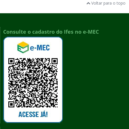
Voltar para o topo
Consulte o cadastro do Ifes no e-MEC