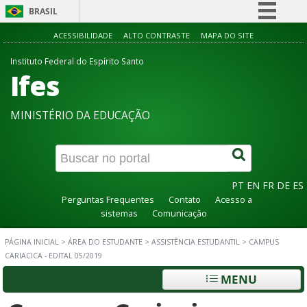
BRASIL
Simplifique!
ACESSIBILIDADE
ALTO CONTRASTE
MAPA DO SITE
Comunica BR
Instituto Federal do Espírito Santo
Ifes
Participe
Acesso à informação
MINISTÉRIO DA EDUCAÇÃO
Legislação
Canais
PT
EN
FR
DE
ES
Perguntas Frequentes
Contato
Acesso a
sistemas
Comunicação
PÁGINA INICIAL
>
ÁREA DO ESTUDANTE
>
ASSISTÊNCIA ESTUDANTIL
>
CAMPUS
CARIACICA - EDITAL 05/2019
MENU