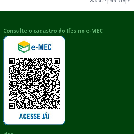
Voltar para o topo
Consulte o cadastro do Ifes no e-MEC