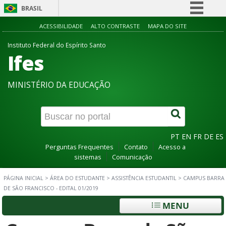
BRASIL
Simplifique!
ACESSIBILIDADE
ALTO CONTRASTE
MAPA DO SITE
Comunica BR
Instituto Federal do Espírito Santo
Ifes
Participe
Acesso à informação
MINISTÉRIO DA EDUCAÇÃO
Legislação
Canais
PT
EN
FR
DE
ES
Perguntas Frequentes
Contato
Acesso a
sistemas
Comunicação
PÁGINA INICIAL
>
ÁREA DO ESTUDANTE
>
ASSISTÊNCIA ESTUDANTIL
>
CAMPUS BARRA
DE SÃO FRANCISCO - EDITAL 01/2019
MENU