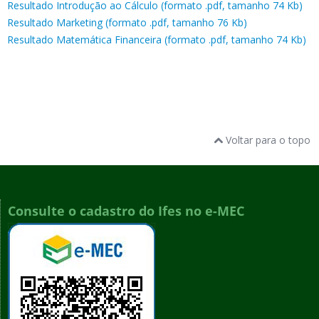
Resultado Introdução ao Cálculo (formato .pdf, tamanho 74 Kb)
Resultado Marketing (formato .pdf, tamanho 76 Kb)
Resultado Matemática Financeira (formato .pdf, tamanho 74 Kb)
Voltar para o topo
Consulte o cadastro do Ifes no e-MEC