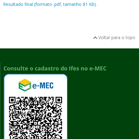
Resultado final (formato .pdf, tamanho 81 Kb).
Voltar para o topo
Consulte o cadastro do Ifes no e-MEC