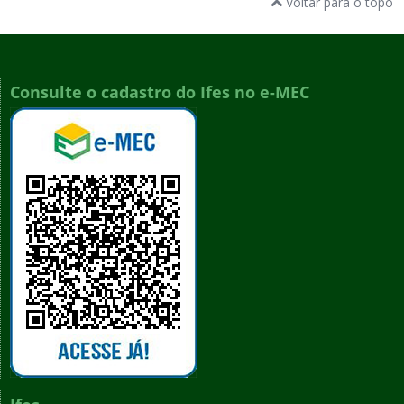
Voltar para o topo
Consulte o cadastro do Ifes no e-MEC