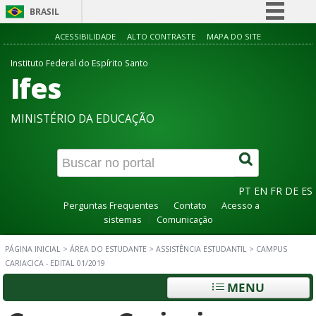
BRASIL
Simplifique!
ACESSIBILIDADE
ALTO CONTRASTE
MAPA DO SITE
Comunica BR
Instituto Federal do Espírito Santo
Ifes
Participe
Acesso à informação
MINISTÉRIO DA EDUCAÇÃO
Legislação
Canais
PT
EN
FR
DE
ES
Perguntas Frequentes
Contato
Acesso a
sistemas
Comunicação
PÁGINA INICIAL
>
ÁREA DO ESTUDANTE
>
ASSISTÊNCIA ESTUDANTIL
>
CAMPUS
CARIACICA - EDITAL 01/2019
MENU