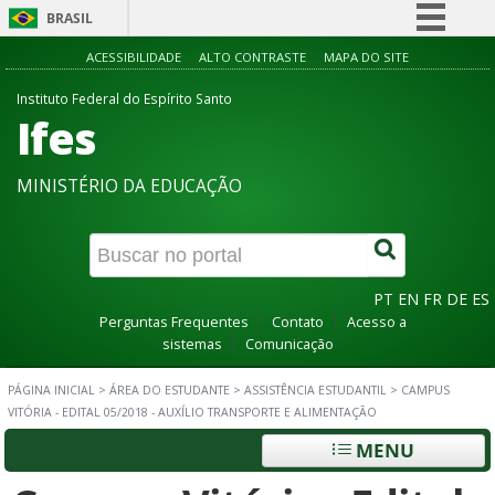
BRASIL
Simplifique!
ACESSIBILIDADE
ALTO CONTRASTE
MAPA DO SITE
Comunica BR
Instituto Federal do Espírito Santo
Ifes
Participe
Acesso à informação
MINISTÉRIO DA EDUCAÇÃO
Legislação
Canais
PT
EN
FR
DE
ES
Perguntas Frequentes
Contato
Acesso a
sistemas
Comunicação
PÁGINA INICIAL
>
ÁREA DO ESTUDANTE
>
ASSISTÊNCIA ESTUDANTIL
>
CAMPUS
VITÓRIA - EDITAL 05/2018 - AUXÍLIO TRANSPORTE E ALIMENTAÇÃO
MENU