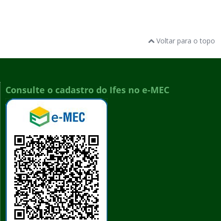
Voltar para o topo
Consulte o cadastro do Ifes no e-MEC