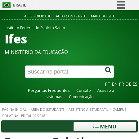
BRASIL
Simplifique!
ACESSIBILIDADE
ALTO CONTRASTE
MAPA DO SITE
Comunica BR
Instituto Federal do Espírito Santo
Ifes
Participe
Acesso à informação
MINISTÉRIO DA EDUCAÇÃO
Legislação
Canais
PT
EN
FR
DE
ES
Perguntas Frequentes
Contato
Acesso a
sistemas
Comunicação
PÁGINA INICIAL
>
ÁREA DO ESTUDANTE
>
ASSISTÊNCIA ESTUDANTIL
>
CAMPUS
COLATINA - EDITAL 02/2018
MENU