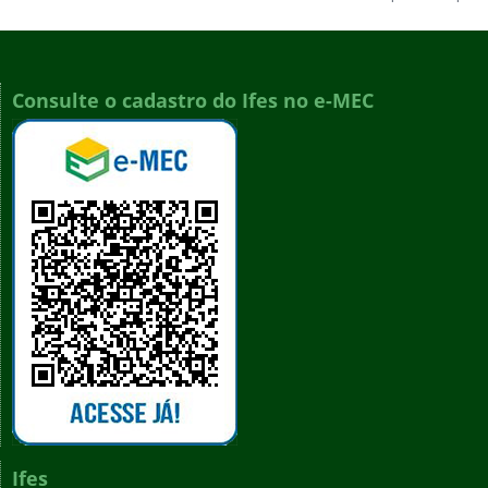
Consulte o cadastro do Ifes no e-MEC
Ifes