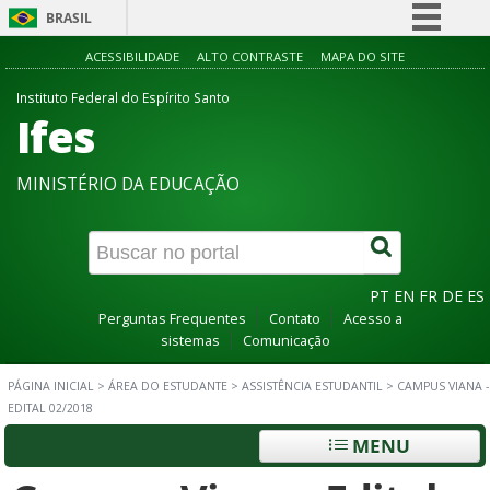
BRASIL
Simplifique!
ACESSIBILIDADE
ALTO CONTRASTE
MAPA DO SITE
Comunica BR
Instituto Federal do Espírito Santo
Ifes
Participe
Acesso à informação
MINISTÉRIO DA EDUCAÇÃO
Legislação
Canais
PT
EN
FR
DE
ES
Perguntas Frequentes
Contato
Acesso a
sistemas
Comunicação
PÁGINA INICIAL
>
ÁREA DO ESTUDANTE
>
ASSISTÊNCIA ESTUDANTIL
>
CAMPUS VIANA -
EDITAL 02/2018
MENU