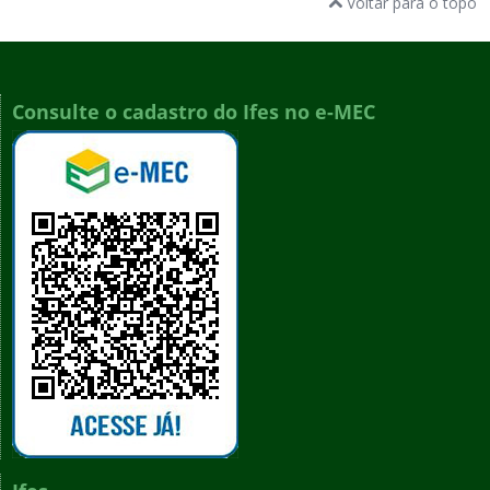
Voltar para o topo
Consulte o cadastro do Ifes no e-MEC