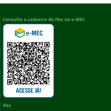
Consulte o cadastro do Ifes no e-MEC
Ifes