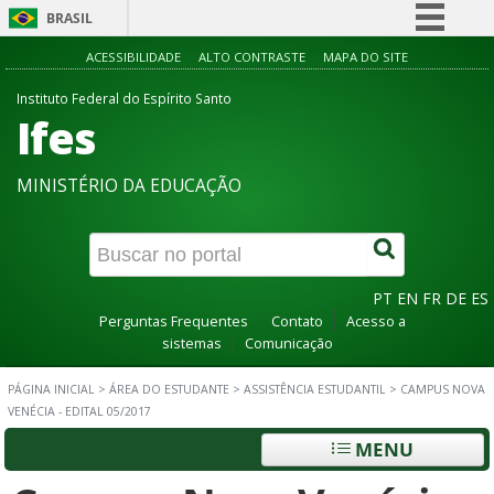
BRASIL
Simplifique!
ACESSIBILIDADE
ALTO CONTRASTE
MAPA DO SITE
Comunica BR
Instituto Federal do Espírito Santo
Ifes
Participe
Acesso à informação
MINISTÉRIO DA EDUCAÇÃO
Legislação
Canais
PT
EN
FR
DE
ES
Perguntas Frequentes
Contato
Acesso a
sistemas
Comunicação
PÁGINA INICIAL
>
ÁREA DO ESTUDANTE
>
ASSISTÊNCIA ESTUDANTIL
>
CAMPUS NOVA
VENÉCIA - EDITAL 05/2017
MENU