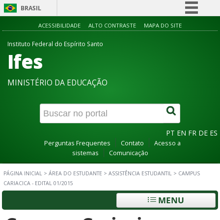
BRASIL
Simplifique!
ACESSIBILIDADE
ALTO CONTRASTE
MAPA DO SITE
Comunica BR
Instituto Federal do Espírito Santo
Ifes
Participe
Acesso à informação
MINISTÉRIO DA EDUCAÇÃO
Legislação
Canais
PT
EN
FR
DE
ES
Perguntas Frequentes
Contato
Acesso a
sistemas
Comunicação
PÁGINA INICIAL
>
ÁREA DO ESTUDANTE
>
ASSISTÊNCIA ESTUDANTIL
>
CAMPUS
CARIACICA - EDITAL 01/2015
MENU