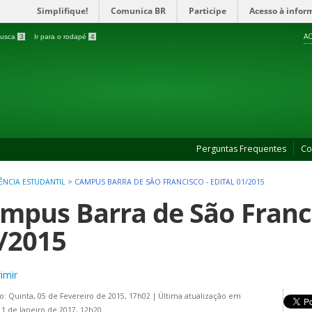
Simplifique!
Comunica BR
Participe
Acesso à infor
AC
 busca
3
Ir para o rodapé
4
Perguntas Frequentes
Co
TÊNCIA ESTUDANTIL
>
CAMPUS BARRA DE SÃO FRANCISCO - EDITAL 01/2015
mpus Barra de São Franci
/2015
imir
o: Quinta, 05 de Fevereiro de 2015, 17h02
|
Última atualização em
11 de Janeiro de 2017, 12h20