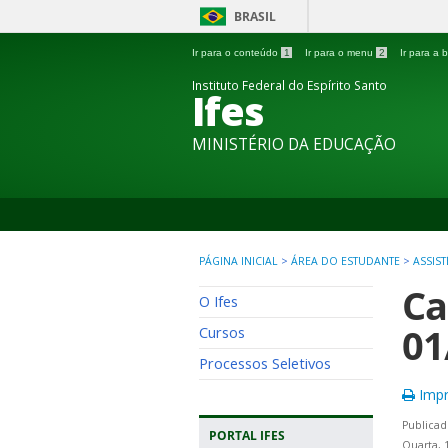
BRASIL
Ir para o conteúdo
1
Ir para o menu
2
Ir para a
Instituto Federal do Espírito Santo
Ifes
MINISTÉRIO DA EDUCAÇÃO
PÁGINA INICIAL
>
ÁREA DO ESTUDANTE
>
ASSIS
Ca
O Ifes
01
Cursos
Processos Seletivos
Impr
Publicad
PORTAL IFES
Quarta, 