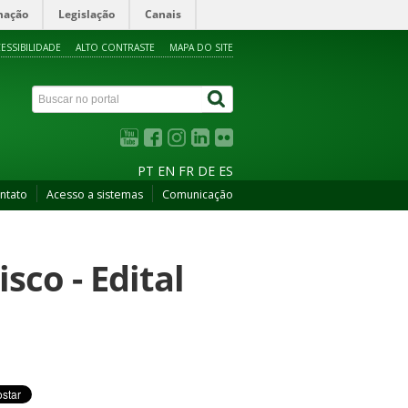
mação
Legislação
Canais
ESSIBILIDADE
ALTO CONTRASTE
MAPA DO SITE
PT
EN
FR
DE
ES
ntato
Acesso a sistemas
Comunicação
sco - Edital