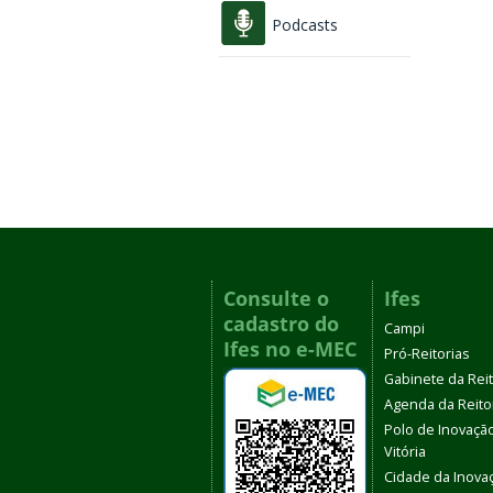
Podcasts
Consulte o
Ifes
cadastro do
Campi
Ifes no e-MEC
Pró-Reitorias
Gabinete da Rei
Agenda da Reito
Polo de Inovaçã
Vitória
Cidade da Inova