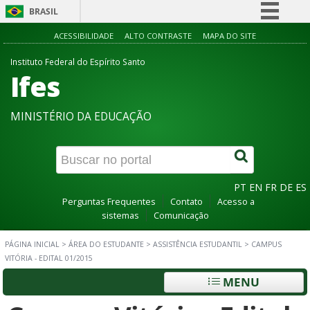
BRASIL
Simplifique!
ACESSIBILIDADE
ALTO CONTRASTE
MAPA DO SITE
Comunica BR
Instituto Federal do Espírito Santo
Ifes
Participe
Acesso à informação
MINISTÉRIO DA EDUCAÇÃO
Legislação
Canais
PT
EN
FR
DE
ES
Perguntas Frequentes
Contato
Acesso a
sistemas
Comunicação
PÁGINA INICIAL
>
ÁREA DO ESTUDANTE
>
ASSISTÊNCIA ESTUDANTIL
>
CAMPUS
VITÓRIA - EDITAL 01/2015
MENU