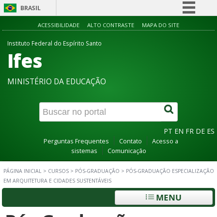
BRASIL
Simplifique!
ACESSIBILIDADE
ALTO CONTRASTE
MAPA DO SITE
Comunica BR
Instituto Federal do Espírito Santo
Ifes
Participe
Acesso à informação
MINISTÉRIO DA EDUCAÇÃO
Legislação
Canais
PT
EN
FR
DE
ES
Perguntas Frequentes
Contato
Acesso a
sistemas
Comunicação
PÁGINA INICIAL
>
CURSOS
>
PÓS-GRADUAÇÃO
>
PÓS-GRADUAÇÃO ESPECIALIZAÇÃO
EM ARQUITETURA E CIDADES SUSTENTÁVEIS
MENU