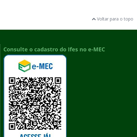
Voltar para o topo
Consulte o cadastro do Ifes no e-MEC