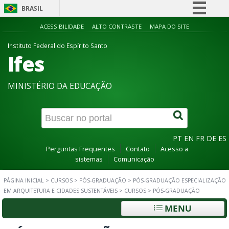
BRASIL
Simplifique!
ACESSIBILIDADE
ALTO CONTRASTE
MAPA DO SITE
Comunica BR
Instituto Federal do Espírito Santo
Ifes
Participe
Acesso à informação
MINISTÉRIO DA EDUCAÇÃO
Legislação
Canais
PT
EN
FR
DE
ES
Perguntas Frequentes
Contato
Acesso a
sistemas
Comunicação
PÁGINA INICIAL
>
CURSOS
>
PÓS-GRADUAÇÃO
>
PÓS-GRADUAÇÃO ESPECIALIZAÇÃO
EM ARQUITETURA E CIDADES SUSTENTÁVEIS
>
CURSOS
>
PÓS-GRADUAÇÃO
MENU