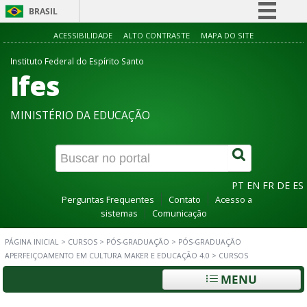
BRASIL
Simplifique!
ACESSIBILIDADE
ALTO CONTRASTE
MAPA DO SITE
Comunica BR
Instituto Federal do Espírito Santo
Ifes
Participe
Acesso à informação
MINISTÉRIO DA EDUCAÇÃO
Legislação
Canais
PT
EN
FR
DE
ES
Perguntas Frequentes
Contato
Acesso a
sistemas
Comunicação
PÁGINA INICIAL
>
CURSOS
>
PÓS-GRADUAÇÃO
>
PÓS-GRADUAÇÃO
APERFEIÇOAMENTO EM CULTURA MAKER E EDUCAÇÃO 4.0
>
CURSOS
MENU