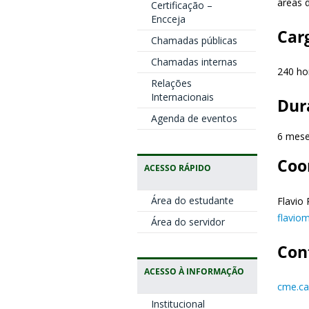
áreas 
Certificação –
Encceja
Car
Chamadas públicas
Chamadas internas
240 ho
Relações
Internacionais
Dur
Agenda de eventos
6 mes
Coo
ACESSO RÁPIDO
Área do estudante
Flavio
flavio
Área do servidor
Con
ACESSO À INFORMAÇÃO
cme.ca
Institucional