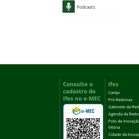
Podcasts
Consulte o
Ifes
cadastro do
Campi
Ifes no e-MEC
Pró-Reitorias
Gabinete da Rei
Agenda da Reito
Polo de Inovaçã
Vitória
Cidade da Inova