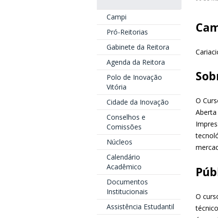
Campi
Ca
Pró-Reitorias
Gabinete da Reitora
Cariaci
Agenda da Reitora
Sob
Polo de Inovação
Vitória
O Curs
Cidade da Inovação
Aberta
Conselhos e
Impres
Comissões
tecnol
Núcleos
mercad
Calendário
Acadêmico
Púb
Documentos
Institucionais
O curs
Assistência Estudantil
técnic