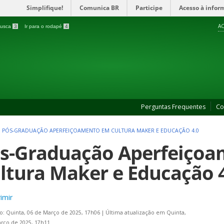
Simplifique!
Comunica BR
Participe
Acesso à infor
AC
 busca
3
Ir para o rodapé
4
Perguntas Frequentes
Co
>
PÓS-GRADUAÇÃO APERFEIÇOAMENTO EM CULTURA MAKER E EDUCAÇÃO 4.0
s-Graduação Aperfeiço
ltura Maker e Educação 
imir
o: Quinta, 06 de Março de 2025, 17h06
|
Última atualização em Quinta,
rço de 2025, 17h11