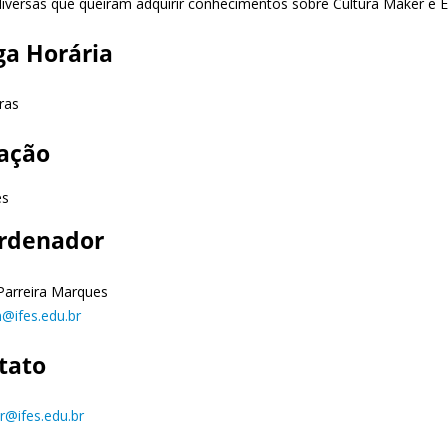
diversas que queiram adquirir conhecimentos sobre Cultura Maker e E
ga Horária
ras
ação
es
rdenador
 Parreira Marques
m@ifes.edu.br
tato
r@ifes.edu.br