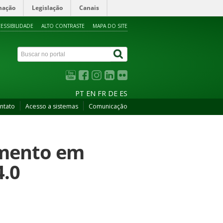
mação
Legislação
Canais
ESSIBILIDADE
ALTO CONTRASTE
MAPA DO SITE
PT
EN
FR
DE
ES
ntato
Acesso a sistemas
Comunicação
amento em
4.0