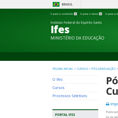
BRASIL
Ir para o conteúdo
1
Ir para o menu
2
Ir para a
Instituto Federal do Espírito Santo
Ifes
MINISTÉRIO DA EDUCAÇÃO
PÁGINA INICIAL
>
CURSOS
>
PÓS-GRADUAÇÃO
Pó
O Ifes
Cu
Cursos
Processos Seletivos
Impr
Publicad
PORTAL IFES
06 de Ma