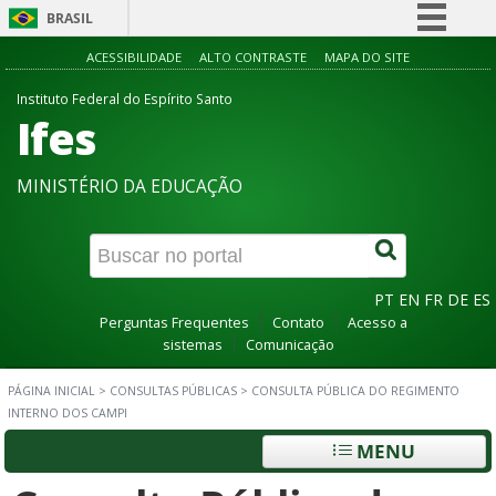
BRASIL
Simplifique!
ACESSIBILIDADE
ALTO CONTRASTE
MAPA DO SITE
Comunica BR
Instituto Federal do Espírito Santo
Ifes
Participe
Acesso à informação
MINISTÉRIO DA EDUCAÇÃO
Legislação
Canais
PT
EN
FR
DE
ES
Perguntas Frequentes
Contato
Acesso a
sistemas
Comunicação
PÁGINA INICIAL
>
CONSULTAS PÚBLICAS
>
CONSULTA PÚBLICA DO REGIMENTO
INTERNO DOS CAMPI
MENU