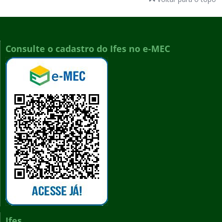
Consulte o cadastro do Ifes no e-MEC
Ifes