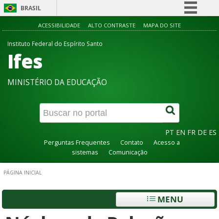
BRASIL
Simplifique!
ACESSIBILIDADE
ALTO CONTRASTE
MAPA DO SITE
Comunica BR
Instituto Federal do Espírito Santo
Ifes
Participe
Acesso à informação
MINISTÉRIO DA EDUCAÇÃO
Legislação
Canais
PT
EN
FR
DE
ES
Perguntas Frequentes
Contato
Acesso a
sistemas
Comunicação
PÁGINA INICIAL
MENU