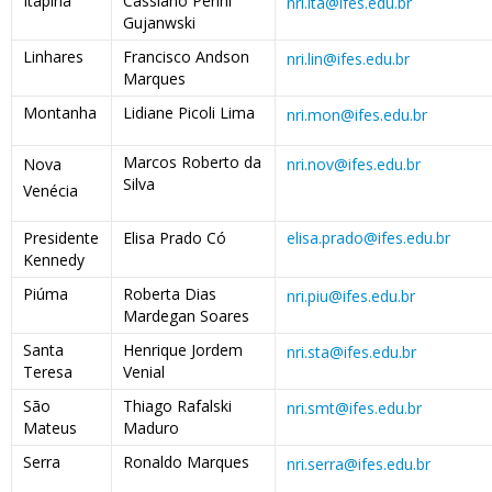
Itapina
Cassiano Perini
nri.ita@ifes.edu.br
Gujanwski
Linhares
Francisco Andson
nri.lin@ifes.edu.br
Marques
Montanha
Lidiane Picoli Lima
nri.mon@ifes.edu.br
Marcos Roberto da
Nova
nri.nov@ifes.edu.br
Silva
Venécia
Presidente
Elisa Prado Có
elisa.prado@ifes.edu.br
Kennedy
Piúma
Roberta Dias
nri.piu@ifes.edu.br
Mardegan Soares
Santa
Henrique Jordem
nri.sta@ifes.edu.br
Teresa
Venial
São
Thiago Rafalski
nri.smt@ifes.edu.br
Mateus
Maduro
Serra
Ronaldo Marques
nri.serra@ifes.edu.br