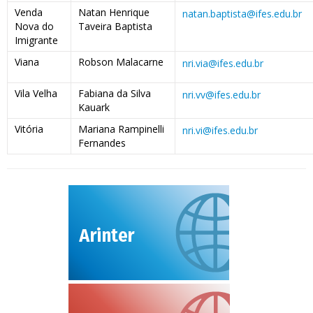
Venda
Natan Henrique
natan.baptista@ifes.edu.br
Nova do
Taveira Baptista
Imigrante
Viana
Robson Malacarne
nri.via@ifes.edu.br
Vila Velha
Fabiana da Silva
nri.vv@ifes.edu.br
Kauark
Vitória
Mariana Rampinelli
nri.vi@ifes.edu.br
Fernandes