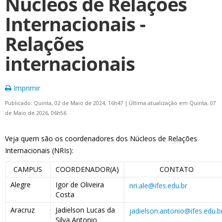
Núcleos de Relações
Internacionais -
Relações
internacionais
Imprimir
Publicado: Quinta, 02 de Maio de 2024, 16h47
|
Última atualização em Quinta, 07
de Maio de 2026, 06h56
Veja quem são os coordenadores dos Núcleos de Relações
Internacionais (NRIs):
CAMPUS
COORDENADOR(A)
CONTATO
Alegre
Igor de Oliveira
nri.ale@ifes.edu.br
Costa
Aracruz
Jadielson Lucas da
jadielson.antonio@ifes.edu.b
Silva Antonio