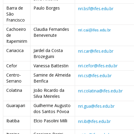
Barra de
Paulo Borges
nri.bsf@ifes.edu.br
São
Francisco
Cachoeiro
Claudia Fernandes
nri.cai@ifes.edu.br
de
Benevenute
Itapemirim
Cariacica
Jardel da Costa
nri.car@ifes.edu.br
Brozeguini
Cefor
Vanessa Battestin
nri.cefor@ifes.edu.br
Centro-
Samine de Almeida
nri.cs@ifes.edu.br
Serrano
Benfica
Colatina
João Ricardo da
nri.colatina@ifes.edu.br
Silva Meireles
Guarapari
Guilherme Augusto
nri.gua@ifes.edu.br
dos Santos Póvoa
Ibatiba
Elcio Pasolini Milli
nri.ib@ifes.edu.br