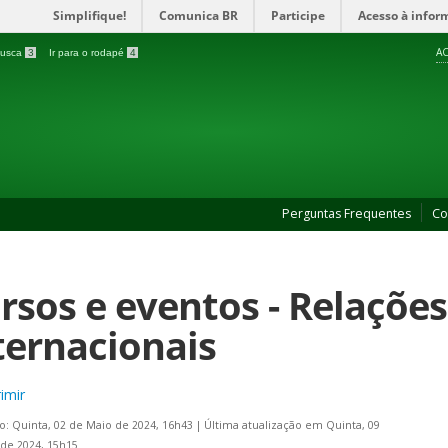
Simplifique!
Comunica BR
Participe
Acesso à infor
AC
 busca
3
Ir para o rodapé
4
Perguntas Frequentes
Co
rsos e eventos - Relações
ternacionais
imir
o: Quinta, 02 de Maio de 2024, 16h43
|
Última atualização em Quinta, 09
de 2024, 15h15