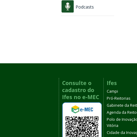
Podcasts
Consulte o
Ifes
cadastro do
Campi
Ifes no e-MEC
Pró-Reitorias
Gabinete da Rei
Agenda da Reito
Polo de Inovaçã
Vitória
Cidade da Inova