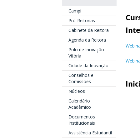
Campi
Cur
Pró-Reitorias
Int
Gabinete da Reitora
Agenda da Reitora
Webina
Polo de Inovação
Vitória
Webina
Cidade da Inovação
Conselhos e
Comissões
Inic
Núcleos
Calendário
Acadêmico
Documentos
Institucionais
Assistência Estudantil