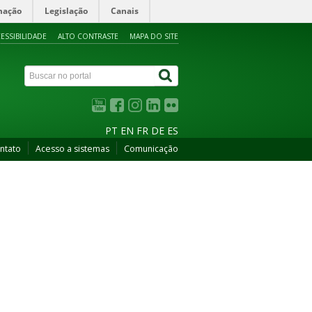
mação
Legislação
Canais
ESSIBILIDADE
ALTO CONTRASTE
MAPA DO SITE
PT
EN
FR
DE
ES
ntato
Acesso a sistemas
Comunicação