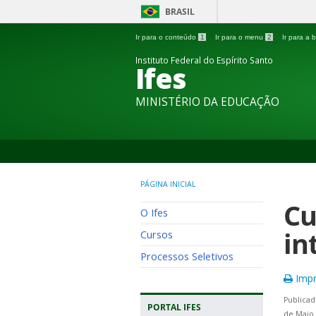
BRASIL
Ir para o conteúdo
1
Ir para o menu
2
Ir para a
Instituto Federal do Espírito Santo
Ifes
MINISTÉRIO DA EDUCAÇÃO
PÁGINA INICIAL
Cu
O Ifes
in
Cursos
Processos Seletivos
Impr
Publicad
PORTAL IFES
de Maio 