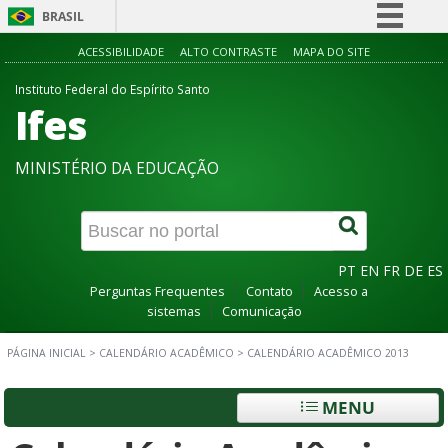
BRASIL
Simplifique!
ACESSIBILIDADE
ALTO CONTRASTE
MAPA DO SITE
Comunica BR
Instituto Federal do Espírito Santo
Ifes
Participe
Acesso à informação
MINISTÉRIO DA EDUCAÇÃO
Legislação
Canais
PT
EN
FR
DE
ES
Perguntas Frequentes
Contato
Acesso a
sistemas
Comunicação
PÁGINA INICIAL
>
CALENDÁRIO ACADÊMICO
>
CALENDÁRIO ACADÊMICO 2013
MENU