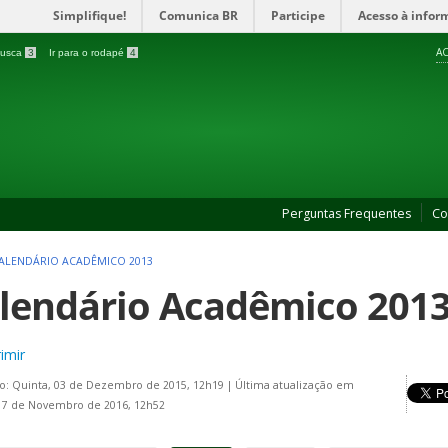
Simplifique!
Comunica BR
Participe
Acesso à infor
AC
 busca
3
Ir para o rodapé
4
Perguntas Frequentes
Co
ALENDÁRIO ACADÊMICO 2013
lendário Acadêmico 2013 
imir
o: Quinta, 03 de Dezembro de 2015, 12h19
|
Última atualização em
17 de Novembro de 2016, 12h52