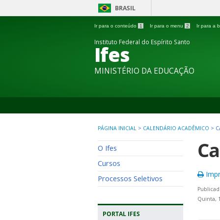
BRASIL
Ir para o conteúdo
1
Ir para o menu
2
Ir para a
Instituto Federal do Espírito Santo
Ifes
MINISTÉRIO DA EDUCAÇÃO
PÁGINA INICIAL
>
CALENDÁRIO ACADÊMICO
>
C
Ca
O Ifes
Cursos
Impr
Processos Seletivos
Publicad
Quinta, 
PORTAL IFES