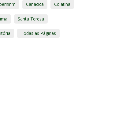
apemirim
Cariacica
Colatina
úma
Santa Teresa
itória
Todas as Páginas