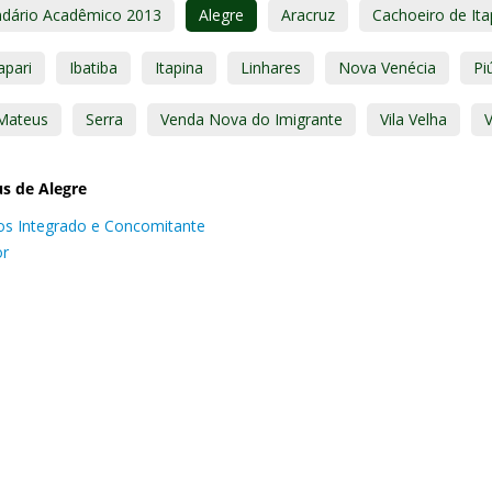
ndário Acadêmico 2013
Alegre
Aracruz
Cachoeiro de It
apari
Ibatiba
Itapina
Linhares
Nova Venécia
Pi
Mateus
Serra
Venda Nova do Imigrante
Vila Velha
V
s de Alegre
os Integrado e Concomitante
or