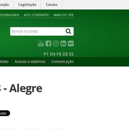
mação
Legislação
Canais
ESSIBILIDADE
ALTO CONTRASTE
MAPA DO SITE
PT
EN
FR
DE
ES
ntato
Acesso a sistemas
Comunicação
- Alegre