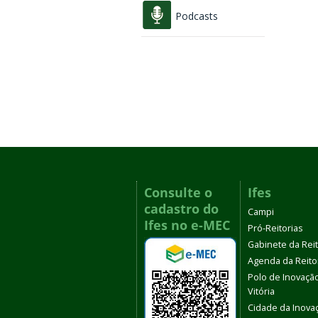
Podcasts
Consulte o
Ifes
cadastro do
Campi
Ifes no e-MEC
Pró-Reitorias
Gabinete da Rei
Agenda da Reito
Polo de Inovaçã
Vitória
Cidade da Inova