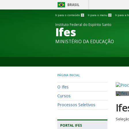
BRASIL
Ir para o conteúdo
1
Ir para o menu
2
Ir para a
Instituto Federal do Espírito Santo
Ifes
MINISTÉRIO DA EDUCAÇÃO
PÁGINA INICIAL
O Ifes
Cursos
If
Processos Seletivos
Seleção
PORTAL IFES