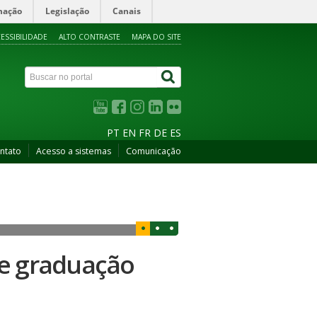
mação
Legislação
Canais
ESSIBILIDADE
ALTO CONTRASTE
MAPA DO SITE
PT
EN
FR
DE
ES
ntato
Acesso a sistemas
Comunicação
de graduação