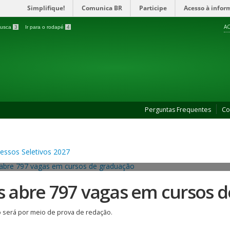
Simplifique!
Comunica BR
Participe
Acesso à infor
AC
 busca
3
Ir para o rodapé
4
Perguntas Frequentes
Co
es abre 797 vagas em cursos 
 será por meio de prova de redação.