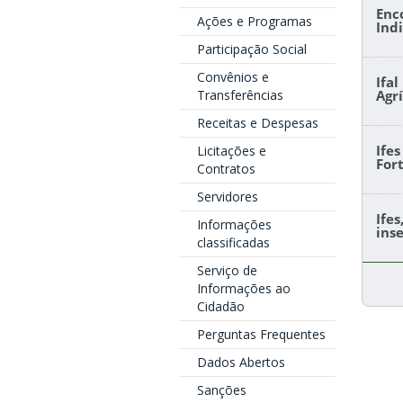
Enc
Ações e Programas
Ind
Participação Social
Convênios e
Ifa
Transferências
Agr
Receitas e Despesas
Ife
Licitações e
For
Contratos
Servidores
Ife
Informações
ins
classificadas
Serviço de
Informações ao
Cidadão
Perguntas Frequentes
Dados Abertos
Sanções