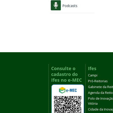
Podcasts
Consulte o
Ifes
cadastro do
Campi
Ifes no e-MEC
Pró-Reitorias
Gabinete da Rei
Agenda da Reito
Polo de Inovaçã
Vitória
Cidade da Inova