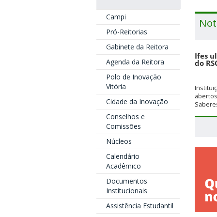
Campi
Not
Pró-Reitorias
Gabinete da Reitora
Ifes u
Agenda da Reitora
do RS
Polo de Inovação
Vitória
Institu
aberto
Cidade da Inovação
Saberes
Conselhos e
Comissões
Núcleos
Calendário
Acadêmico
Documentos
Institucionais
Assistência Estudantil