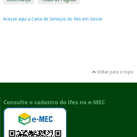
Acesse aqui a Carta de Serviços do Ifes em Gov.br
Voltar para o topo
Consulte o cadastro do Ifes no e-MEC