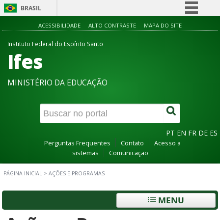
BRASIL
Simplifique!
ACESSIBILIDADE
ALTO CONTRASTE
MAPA DO SITE
Comunica BR
Instituto Federal do Espírito Santo
Ifes
Participe
Acesso à informação
MINISTÉRIO DA EDUCAÇÃO
Legislação
Canais
PT
EN
FR
DE
ES
Perguntas Frequentes
Contato
Acesso a
sistemas
Comunicação
PÁGINA INICIAL
>
AÇÕES E PROGRAMAS
MENU