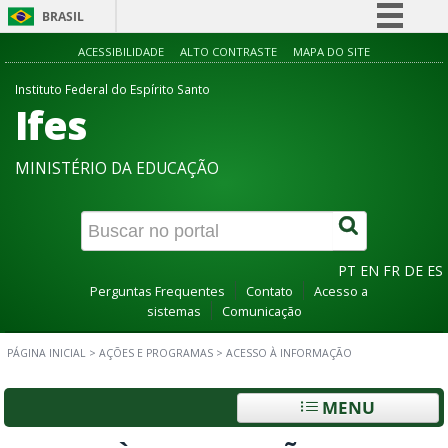
BRASIL
Simplifique!
ACESSIBILIDADE
ALTO CONTRASTE
MAPA DO SITE
Comunica BR
Instituto Federal do Espírito Santo
Ifes
Participe
Acesso à informação
MINISTÉRIO DA EDUCAÇÃO
Legislação
Canais
PT
EN
FR
DE
ES
Perguntas Frequentes
Contato
Acesso a
sistemas
Comunicação
PÁGINA INICIAL
>
AÇÕES E PROGRAMAS
>
ACESSO À INFORMAÇÃO
MENU