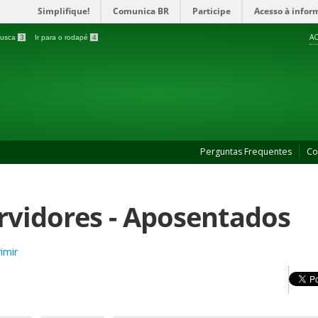
Simplifique!
Comunica BR
Participe
Acesso à infor
AC
 busca
3
Ir para o rodapé
4
Perguntas Frequentes
Co
rvidores - Aposentados
imir