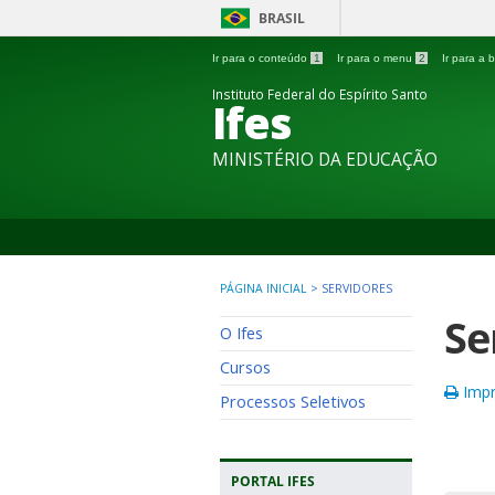
BRASIL
Ir para o conteúdo
1
Ir para o menu
2
Ir para a
Instituto Federal do Espírito Santo
Ifes
MINISTÉRIO DA EDUCAÇÃO
PÁGINA INICIAL
>
SERVIDORES
Se
O Ifes
Cursos
Impr
Processos Seletivos
PORTAL IFES