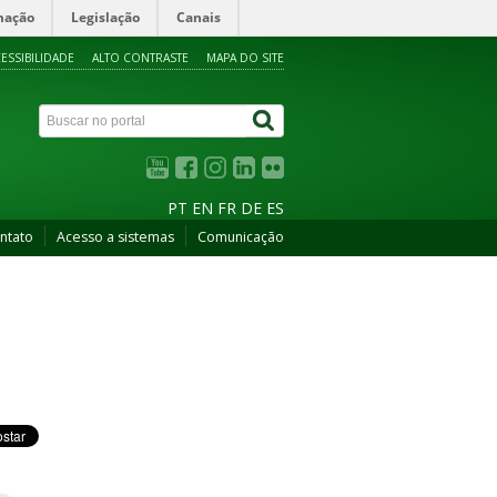
mação
Legislação
Canais
ESSIBILIDADE
ALTO CONTRASTE
MAPA DO SITE
PT
EN
FR
DE
ES
ntato
Acesso a sistemas
Comunicação