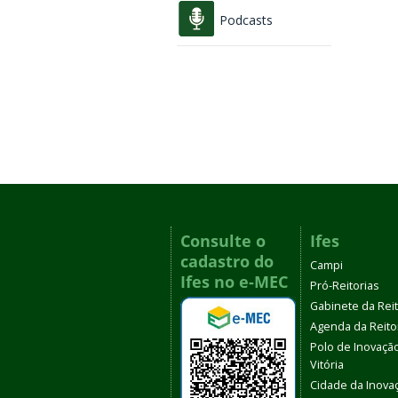
Podcasts
Consulte o
Ifes
cadastro do
Campi
Ifes no e-MEC
Pró-Reitorias
Gabinete da Rei
Agenda da Reito
Polo de Inovaçã
Vitória
Cidade da Inova