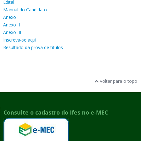
Edital
Manual do Candidato
Anexo I
Anexo II
Anexo III
Inscreva-se aqui
Resultado da prova de títulos
Voltar para o topo
Consulte o cadastro do Ifes no e-MEC