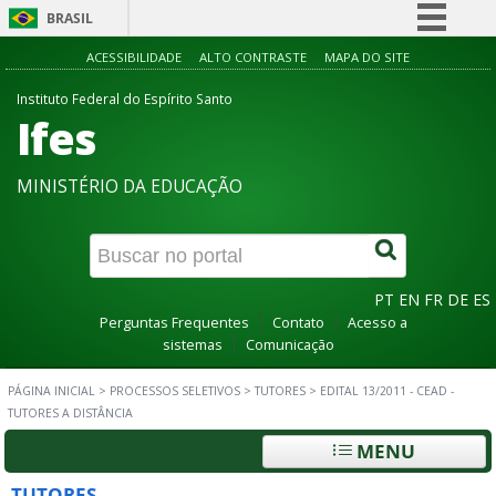
BRASIL
Simplifique!
ACESSIBILIDADE
ALTO CONTRASTE
MAPA DO SITE
Comunica BR
Instituto Federal do Espírito Santo
Ifes
Participe
Acesso à informação
MINISTÉRIO DA EDUCAÇÃO
Legislação
Canais
PT
EN
FR
DE
ES
Perguntas Frequentes
Contato
Acesso a
sistemas
Comunicação
PÁGINA INICIAL
>
PROCESSOS SELETIVOS
>
TUTORES
>
EDITAL 13/2011 - CEAD -
TUTORES A DISTÂNCIA
MENU
TUTORES