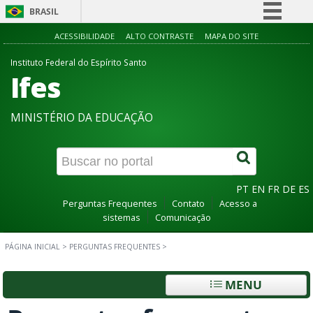
BRASIL
Simplifique!
ACESSIBILIDADE
ALTO CONTRASTE
MAPA DO SITE
Comunica BR
Instituto Federal do Espírito Santo
Ifes
Participe
Acesso à informação
MINISTÉRIO DA EDUCAÇÃO
Legislação
Canais
PT
EN
FR
DE
ES
Perguntas Frequentes
Contato
Acesso a
sistemas
Comunicação
PÁGINA INICIAL
>
PERGUNTAS FREQUENTES
>
MENU