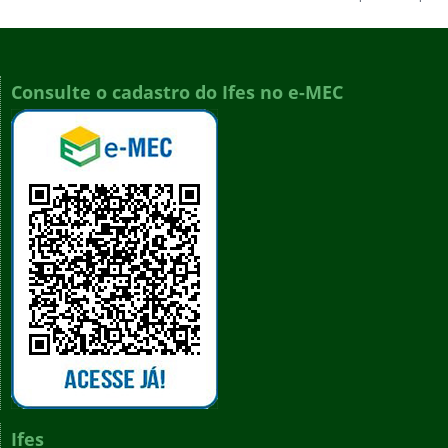
Consulte o cadastro do Ifes no e-MEC
Ifes