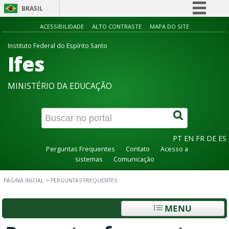
BRASIL
Simplifique!
ACESSIBILIDADE
ALTO CONTRASTE
MAPA DO SITE
Comunica BR
Instituto Federal do Espírito Santo
Ifes
Participe
Acesso à informação
MINISTÉRIO DA EDUCAÇÃO
Legislação
Canais
PT
EN
FR
DE
ES
Perguntas Frequentes
Contato
Acesso a
sistemas
Comunicação
PÁGINA INICIAL
>
PERGUNTAS FREQUENTES
MENU