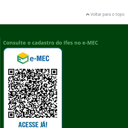
Voltar para o topo
Consulte o cadastro do Ifes no e-MEC