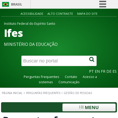
BRASIL
Simplifique!
ACESSIBILIDADE
ALTO CONTRASTE
MAPA DO SITE
Comunica BR
Instituto Federal do Espírito Santo
Ifes
Participe
Acesso à informação
MINISTÉRIO DA EDUCAÇÃO
Legislação
Canais
PT
EN
FR
DE
ES
Perguntas Frequentes
Contato
Acesso a
sistemas
Comunicação
PÁGINA INICIAL
>
PERGUNTAS FREQUENTES
>
GESTÃO DE PESSOAS
MENU