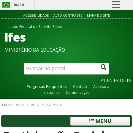
BRASIL
Simplifique!
ACESSIBILIDADE
ALTO CONTRASTE
MAPA DO SITE
Comunica BR
Instituto Federal do Espírito Santo
Ifes
Participe
Acesso à informação
MINISTÉRIO DA EDUCAÇÃO
Legislação
Canais
PT
EN
FR
DE
ES
Perguntas Frequentes
Contato
Acesso a
sistemas
Comunicação
PÁGINA INICIAL
>
PARTICIPAÇÃO SOCIAL
MENU