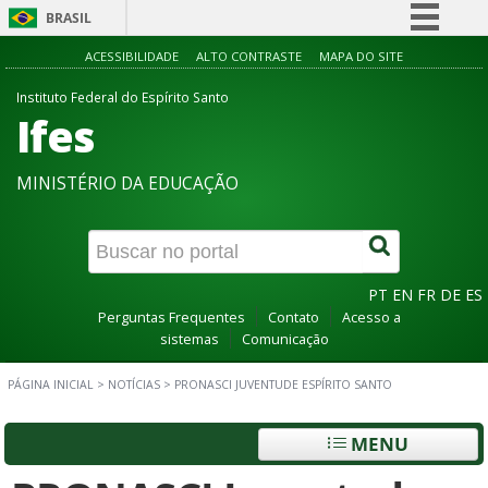
BRASIL
Simplifique!
ACESSIBILIDADE
ALTO CONTRASTE
MAPA DO SITE
Comunica BR
Instituto Federal do Espírito Santo
Ifes
Participe
Acesso à informação
MINISTÉRIO DA EDUCAÇÃO
Legislação
Canais
PT
EN
FR
DE
ES
Perguntas Frequentes
Contato
Acesso a
sistemas
Comunicação
PÁGINA INICIAL
>
NOTÍCIAS
>
PRONASCI JUVENTUDE ESPÍRITO SANTO
MENU