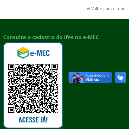
Voltar para o topo
Consulte o cadastro do Ifes no e-MEC