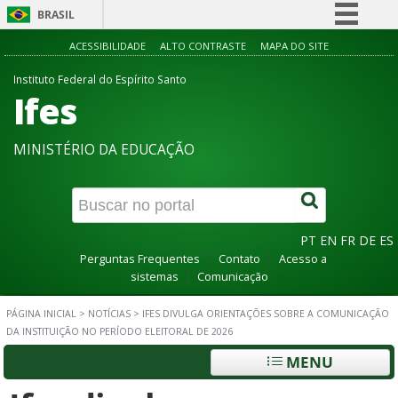
BRASIL
Simplifique!
ACESSIBILIDADE
ALTO CONTRASTE
MAPA DO SITE
Comunica BR
Instituto Federal do Espírito Santo
Ifes
Participe
Acesso à informação
MINISTÉRIO DA EDUCAÇÃO
Legislação
Canais
PT
EN
FR
DE
ES
Perguntas Frequentes
Contato
Acesso a
sistemas
Comunicação
PÁGINA INICIAL
>
NOTÍCIAS
>
IFES DIVULGA ORIENTAÇÕES SOBRE A COMUNICAÇÃO
DA INSTITUIÇÃO NO PERÍODO ELEITORAL DE 2026
MENU