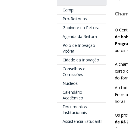
Campi
Chama
Pró-Reitorias
Gabinete da Reitora
O Cent
Agenda da Reitora
de bol
Progra
Polo de Inovação
autoins
Vitória
Cidade da Inovação
A cham
Conselhos e
curso 
Comissões
do form
Núcleos
Ao tod
Calendário
Entre 
Acadêmico
horas.
Documentos
Institucionais
Os pro
Assistência Estudantil
de R$ 