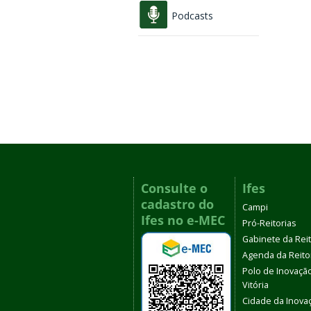
Podcasts
Consulte o
Ifes
cadastro do
Campi
Ifes no e-MEC
Pró-Reitorias
Gabinete da Rei
Agenda da Reito
Polo de Inovaçã
Vitória
Cidade da Inova