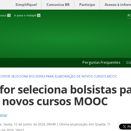
Simplifique!
Comunica BR
Participe
Acesso à infor
AC
 busca
3
Ir para o rodapé
4
Perguntas Frequentes
Co
>
CEFOR SELECIONA BOLSISTAS PARA ELABORAÇÃO DE NOVOS CURSOS MOOC
for seleciona bolsistas p
 novos cursos MOOC
imir
o: Sexta, 12 de Junho de 2026, 09h49
|
Última atualização em Quarta, 17
 de 2026, 16h17