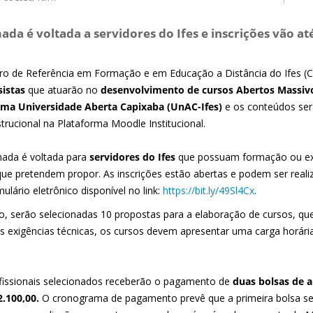
da é voltada a servidores do Ifes e inscrições vão até
ro de Referência em Formação e em Educação a Distância do Ifes (Ce
sistas
que atuarão no
desenvolvimento de cursos Abertos Massiv
ma Universidade Aberta Capixaba (UnAC-Ifes)
e os conteúdos ser
trucional na Plataforma Moodle Institucional.
ada é voltada para
servidores do Ifes
que possuam formação ou ex
que pretendem propor. As inscrições estão abertas e podem ser reali
ulário eletrônico disponível no link:
https://bit.ly/49Sl4Cx
.
o, serão selecionadas 10 propostas para a elaboração de cursos, que
as exigências técnicas, os cursos devem apresentar uma carga horár
fissionais selecionados receberão o pagamento de
duas bolsas de a
2.100,00.
O cronograma de pagamento prevê que a primeira bolsa seja