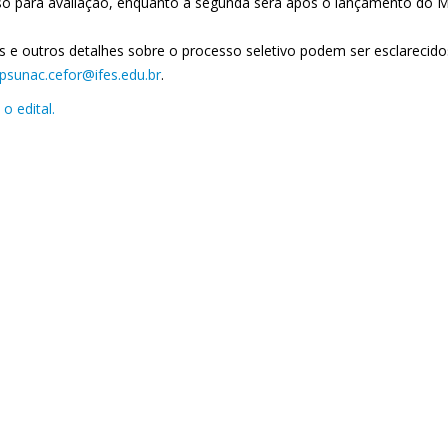
so para avaliação, enquanto a segunda será após o lançamento do
s e outros detalhes sobre o processo seletivo podem ser esclarecido
psunac.cefor@ifes.edu.br
.
o edital.