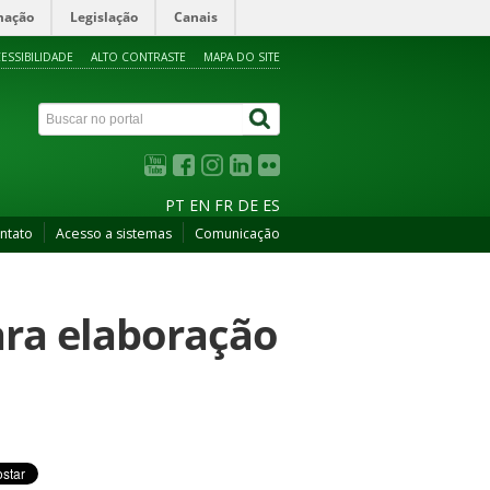
mação
Legislação
Canais
ESSIBILIDADE
ALTO CONTRASTE
MAPA DO SITE
PT
EN
FR
DE
ES
ntato
Acesso a sistemas
Comunicação
ara elaboração