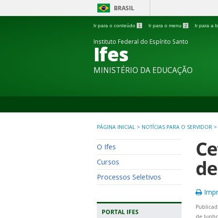
BRASIL
Ir para o conteúdo
1
Ir para o menu
2
Ir para a
Instituto Federal do Espírito Santo
Ifes
MINISTÉRIO DA EDUCAÇÃO
PÁGINA INICIAL
>
NOTÍCIAS PARA O SERVIDOR
Ce
O Ifes
de
Cursos
Processos Seletivos
Impr
Publicad
PORTAL IFES
de Junho