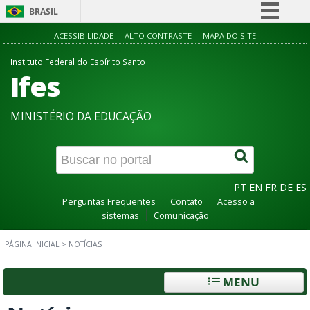
BRASIL
Simplifique!
ACESSIBILIDADE
ALTO CONTRASTE
MAPA DO SITE
Comunica BR
Instituto Federal do Espírito Santo
Ifes
Participe
Acesso à informação
MINISTÉRIO DA EDUCAÇÃO
Legislação
Canais
PT
EN
FR
DE
ES
Perguntas Frequentes
Contato
Acesso a
sistemas
Comunicação
PÁGINA INICIAL
>
NOTÍCIAS
MENU